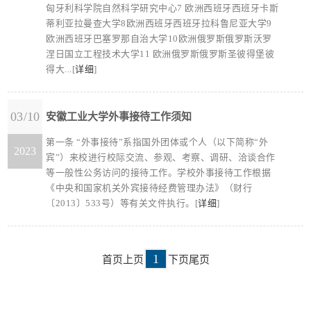
匈牙利科学院自然科学研究中心7 欧洲西班牙西班牙卡斯
蒂利亚拉曼查大学8欧洲西班牙西班牙拉科鲁尼亚大学9
欧洲西班牙巴塞罗那自治大学10欧洲俄罗斯俄罗斯沃罗
涅日国立工程技术大学11 欧洲俄罗斯俄罗斯圣彼得堡彼
得大...[
详细
]
03/10
安徽工业大学外事接待工作须知
第一条 “外事接待”系指国外团体或个人（以下简称“外
2023
宾”）来校进行校际交流、参观、考察、调研、洽谈合作
等一般性公务访问的接待工作。学校外事接待工作根据
《中央和国家机关外宾接待经费管理办法》（财行
〔2013〕533号）等有关文件执行。[
详细
]
1
首页
上页
下页
尾页