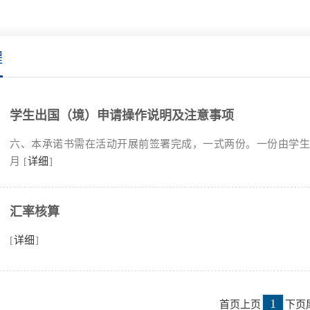
程
学生出国（境）申请操作说明及注意事项
六、本承诺书需在活动开展前签署完成，一式两份。一份由学
月 [
详细
]
汇率核算
[
详细
]
1
首页
上页
下页