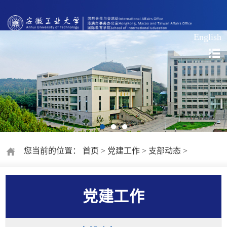
English
您当前的位置：
首页
>
党建工作
>
支部动态
>
党建工作