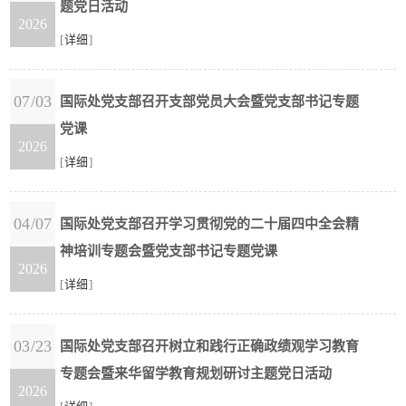
题党日活动
2026
[
详细
]
07/03
国际处党支部召开支部党员大会暨党支部书记专题
党课
2026
[
详细
]
04/07
国际处党支部召开学习贯彻党的二十届四中全会精
神培训专题会暨党支部书记专题党课
2026
[
详细
]
03/23
国际处党支部召开树立和践行正确政绩观学习教育
专题会暨来华留学教育规划研讨主题党日活动
2026