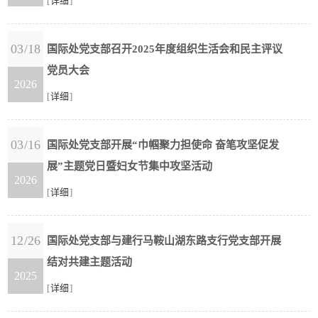
[
详细
]
03/18
国际处党支部召开2025年度组织生活会和民主评议
党员大会
2026
[
详细
]
03/16
国际处党支部开展“巾帼聚力担使命 奋笔攻坚促发
展”主题党日暨妇女节集中攻坚活动
2026
[
详细
]
12/26
国际处党支部与建行马鞍山湖东路支行党支部开展
结对共建主题活动
2025
[
详细
]