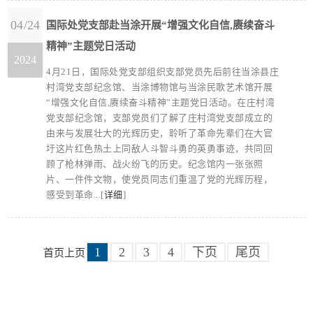
04/24
国际处党支部赴当涂开展“增强文化自信,赓续奋斗
精神”主题党日活动
2024
4月21日，国际处党支部组织支部党员先后前往当涂县庄
村湾党支部纪念馆、当涂博物馆与当涂民歌艺术馆开展
“增强文化自信,赓续奋斗精神”主题党日活动。在庄村湾
党支部纪念馆，支部党员们了解了庄村湾党支部成立的
由来与发展壮大的光辉历史，聆听了革命先辈们在大官
圩这片红色热土上同敌人斗智斗勇的英勇事迹，共同回
顾了枪林弹雨、战火纷飞的历史。纪念馆内一张张照
片、一件件文物，使党员同志们重温了党的光辉历程，
感受到革命...[
详细
]
1
2
3
4
下页
尾页
首页
上页