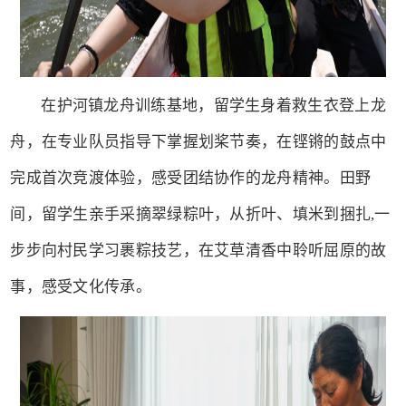
在护河镇龙舟训练基地，留学生身着救生衣登上龙
舟，在专业队员指导下掌握划桨节奏，在铿锵的鼓点中
完成首次竞渡体验，感受团结协作的龙舟精神。田野
间，留学生亲手采摘翠绿粽叶，从折叶、填米到捆扎,一
步步向村民学习裹粽技艺，在艾草清香中聆听屈原的故
事，感受文化传承。